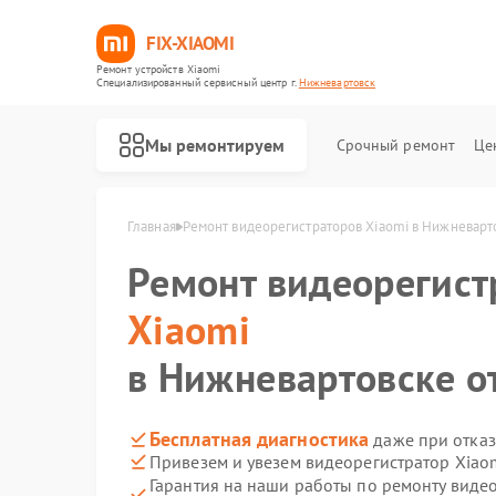
FIX-XIAOMI
Ремонт устройств Xiaomi
Специализированный cервисный центр г.
Нижневартовск
Мы ремонтируем
Срочный ремонт
Це
Главная
Ремонт видеорегистраторов Xiaomi в Нижневарт
Ремонт видеорегист
Xiaomi
в Нижневартовске от
Бесплатная диагностика
даже при отказ
Привезем и увезем видеорегистратор Xiao
Гарантия на наши работы по ремонту виде
Ремонт роботов-пылесосов Xiaomi
Ремонт квадрокоптеров Xiaomi
Ремонт электросамокатов Xiaomi
Ремонт электровелосипедов Xiaomi
Ремонт стиральных машин Xiaomi
Ремонт вертикальных пылесосов Xiaomi
Ремонт парогенераторов Xiaomi
Ремонт массажных кресел Xiaomi
Ремонт камер видеонаблюдения Xiaomi
Ремонт пароочистителей Xiaomi