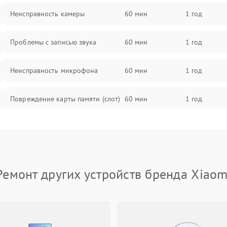
Неисправность камеры
60 мин
1 год
Проблемы с записью звука
60 мин
1 год
Неисправность микрофона
60 мин
1 год
Повреждение карты памяти (слот)
60 мин
1 год
Неисправность кнопок управления
60 мин
1 год
Проблемы с пайкой на плате
60 мин
1 год
Ремонт других устройств бренда Xiaom
Неисправность процессора
60 мин
1 год
Неисправность разъемов (USB,
60 мин
1 год
HDMI)