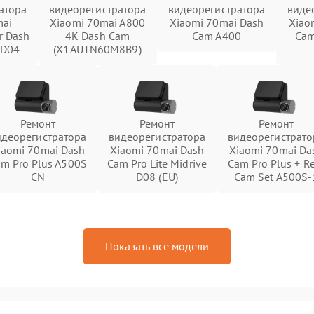
атора
видеорегистратора
видеорегистратора
виде
mai
Xiaomi 70mai A800
Xiaomi 70mai Dash
Xiao
r Dash
4K Dash Cam
Cam A400
Cam
 D04
(X1AUTN60M8B9)
Ремонт
Ремонт
Ремонт
идеорегистратора
видеорегистратора
видеорегистрато
iaomi 70mai Dash
Xiaomi 70mai Dash
Xiaomi 70mai Da
m Pro Plus A500S
Cam Pro Lite Midrive
Cam Pro Plus + R
CN
D08 (EU)
Cam Set A500S-
Показать все модели