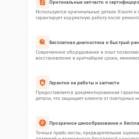
Оригинальные запчасти и сертифицир
Неисправность индикаторов
60 мин
1 год
Используются оригинальные детали Xiaomi и
гарантирует корректную работу после ремонт
Неисправность системы записи
60 мин
1 год
(пропуск кадров)
Бесплатная диагностика и быстрый ре
Современное оборудование и опыт позволяют
восстановление в кратчайшие сроки, минимиз
Гарантия на работы и запчасти
Предоставляется документированная гаранти
детали, что защищает клиента от повторных 
Прозрачное ценообразование и беспла
Точные прайс-листы, предварительная оценка 
платежей и возможность бесплатной консульт