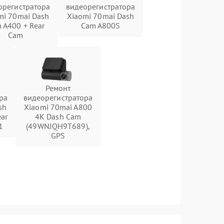
орегистратора
видеорегистратора
mi 70mai Dash
Xiaomi 70mai Dash
 A400 + Rear
Cam A800S
Cam
Ремонт
ра
видеорегистратора
sh
Xiaomi 70mai A800
ear
4K Dash Cam
1
(49WNJQH9T689),
GPS