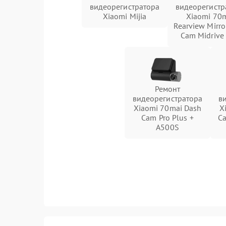
видеорегистратора
видеорегистр
Xiaomi Mijia
Xiaomi 70
Rearview Mirro
Cam Midrive
Ремонт
видеорегистратора
в
Xiaomi 70mai Dash
X
Cam Pro Plus +
Ca
A500S