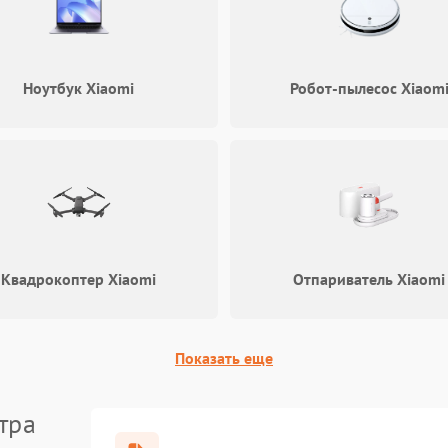
Проблемы с зарядкой устройства
60 мин
1 год
Ноутбук Xiaomi
Робот-пылесос Xiaom
Неисправность GPS-модуля
60 мин
1 год
Повреждение внутренних
60 мин
1 год
проводов
Неисправность системы
60 мин
1 год
охлаждения
Квадрокоптер Xiaomi
Отпариватель Xiaomi
Проблемы с Wi-Fi-модулем
60 мин
1 год
Неисправность датчика движения
60 мин
1 год
Показать еще
Неисправность системы
тра
60 мин
1 год
стабилизации