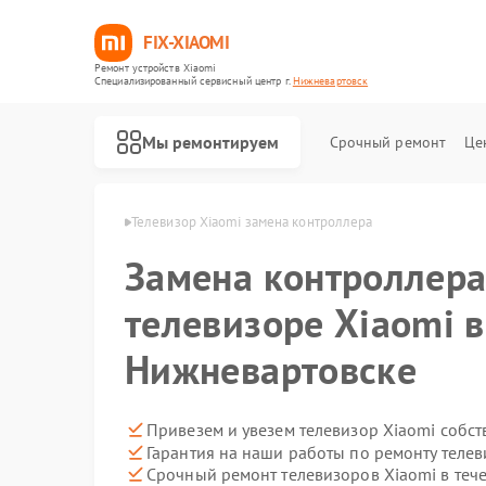
FIX-XIAOMI
Ремонт устройств Xiaomi
Специализированный cервисный центр г.
Нижневартовск
Мы ремонтируем
Срочный ремонт
Це
i в Нижневартовске
Телевизор Xiaomi замена контроллера
Замена контроллера
телевизоре Xiaomi в
Нижневартовске
Привезем и увезем телевизор Xiaomi собс
Гарантия на наши работы по ремонту теле
Срочный ремонт телевизоров Xiaomi в теч
Ремонт роботов-пылесосов Xiaomi
Ремонт квадрокоптеров Xiaomi
Ремонт электросамокатов Xiaomi
Ремонт электровелосипедов Xiaomi
Ремонт стиральных машин Xiaomi
Ремонт вертикальных пылесосов Xiaomi
Ремонт парогенераторов Xiaomi
Ремонт массажных кресел Xiaomi
Ремонт камер видеонаблюдения Xiaomi
Ремонт видеорегистраторов Xiaomi
Ремонт пароочистителей Xiaomi