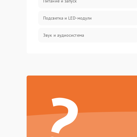
Питание и запуск
Подсветка и LED-модули
Звук и аудиосистема
Сигнал и приём каналов
Разъёмы и интерфейсы
?
Механические повреждения
Программное обеспечение
Корпус и механика