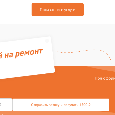
Показать все услуги
й на ремонт
При оформл
Отправить заявку и получить 1500 ₽
сти