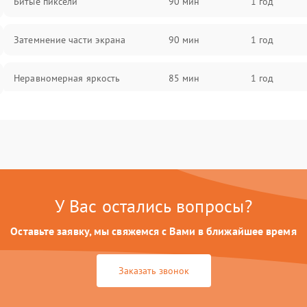
Битые пиксели
90 мин
1 год
Затемнение части экрана
90 мин
1 год
Неравномерная яркость
85 мин
1 год
Выгорание матрицы
90 мин
1 год
У Вас остались вопросы?
Оставьте заявку, мы свяжемся с Вами в ближайшее время
Заказать звонок