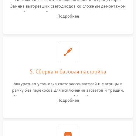
Замена выгоревших светодиодов со сложным демонтажом
хрупкой матрицы. Восстановление поврежденных дорожек,
Подробнее
прошивка микросхем памяти EEPROM
5. Сборка и базовая настройка
Аккуратная установка светорассеивателей и матрицы в
рамку без перекосов для исключения засветов и трещин.
Подключение внутренних шлейфов. Закрытие корпуса.
Подробнее
Сброс настроек и обновление программного обеспечения.