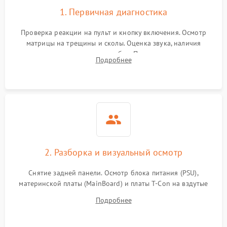
1. Первичная диагностика
Проверка реакции на пульт и кнопку включения. Осмотр
матрицы на трещины и сколы. Оценка звука, наличия
подсветки и индикаторов ошибок. Подключение тестовых
Подробнее
источников сигнала для выявления симптомов поломки.
2. Разборка и визуальный осмотр
Снятие задней панели. Осмотр блока питания (PSU),
материнской платы (MainBoard) и платы T-Con на вздутые
конденсаторы, прогары, окисления и микротрещины.
Подробнее
Проверка надежности фиксации и целостности шлейфов.