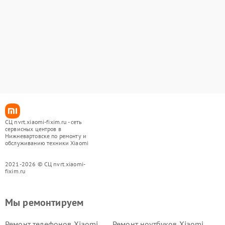
СЦ nvrt.xiaomi-fixim.ru - сеть
сервисных центров в
Нижневартовске по ремонту и
обслуживанию техники Xiaomi
2021-2026 © СЦ nvrt.xiaomi-
fixim.ru
Мы ремонтируем
Ремонт телефонов Xiaomi
Ремонт ноутбуков Xiaomi