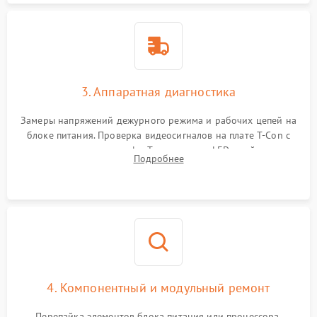
3. Аппаратная диагностика
Замеры напряжений дежурного режима и рабочих цепей на
блоке питания. Проверка видеосигналов на плате T-Con с
помощью осциллографа. Тестирование LED-драйвера и
Подробнее
светодиодных планок подсветки мультиметром.
4. Компонентный и модульный ремонт
Перепайка элементов блока питания или процессора.