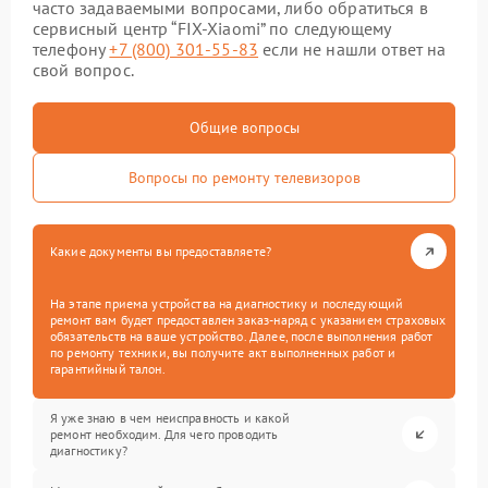
часто задаваемыми вопросами, либо обратиться в
сервисный центр “FIX-Xiaomi” по следующему
телефону
+7 (800) 301-55-83
если не нашли ответ на
свой вопрос.
Общие вопросы
Вопросы по ремонту телевизоров
Какие документы вы предоставляете?
На этапе приема устройства на диагностику и последующий
ремонт вам будет предоставлен заказ-наряд с указанием страховых
обязательств на ваше устройство. Далее, после выполнения работ
по ремонту техники, вы получите акт выполненных работ и
гарантийный талон.
Я уже знаю в чем неисправность и какой
ремонт необходим. Для чего проводить
диагностику?