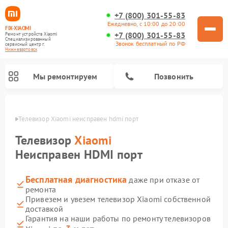
+7 (800) 301-55-83
Ежедневно, с 10:00 до 20:00
FIX-XIAOMI
+7 (800) 301-55-83
Ремонт устройств Xiaomi
Специализированный
Звонок бесплатный по РФ
cервисный центр г.
Нижневартовск
Мы ремонтируем
Позвонить
овске
Телевизор Xiaomi неисправен hdmi порт
Телевизор
Xiaomi
Неисправен HDMI порт
Бесплатная диагностика
даже при отказе от
ремонта
Привезем и увезем телевизор Xiaomi собственной
доставкой
Ремонт роботов-пылесосов Xiaomi
Ремонт электросамокатов Xiaomi
Ремонт массажных кресел Xiaomi
Ремонт видеорегистраторов Xiaomi
Ремонт пароочистителей Xiaomi
Ремонт камер видеонаблюдения Xiaomi
Ремонт вертикальных пылесосов Xiaomi
Ремонт электровелосипедов Xiaomi
Ремонт стиральных машин Xiaomi
Гарантия на наши работы по ремонту телевизоров