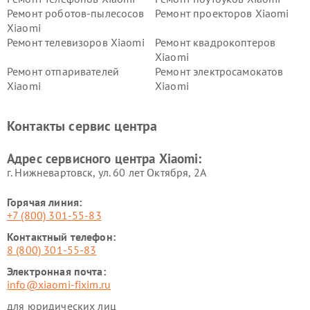
Ремонт роботов-пылесосов
Ремонт проекторов Xiaomi
Xiaomi
Ремонт телевизоров Xiaomi
Ремонт квадрокоптеров
Xiaomi
Ремонт отпаривателей
Ремонт электросамокатов
Xiaomi
Xiaomi
Ремонт электровелосипедов
Ремонт экшн-камер Xiaomi
Xiaomi
Контакты сервис центра
Ремонт стиральных машин
Ремонт смарт-часов Xiaomi
Xiaomi
Адрес сервисного центра Xiaomi:
г. Нижневартовск, ул. 60 лет Октября, 2А
Горячая линия:
+7 (800) 301-55-83
Контактный телефон:
8 (800) 301-55-83
Электронная почта:
info@xiaomi-fixim.ru
для юридических лиц