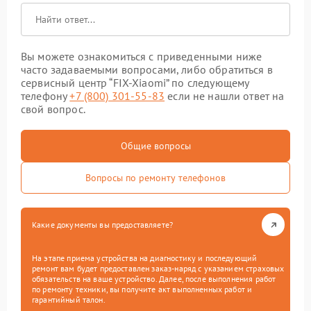
Вы можете ознакомиться с приведенными ниже
часто задаваемыми вопросами, либо обратиться в
сервисный центр “FIX-Xiaomi” по следующему
телефону
+7 (800) 301-55-83
если не нашли ответ на
свой вопрос.
Общие вопросы
Вопросы по ремонту телефонов
Какие документы вы предоставляете?
На этапе приема устройства на диагностику и последующий
ремонт вам будет предоставлен заказ-наряд с указанием страховых
обязательств на ваше устройство. Далее, после выполнения работ
по ремонту техники, вы получите акт выполненных работ и
гарантийный талон.