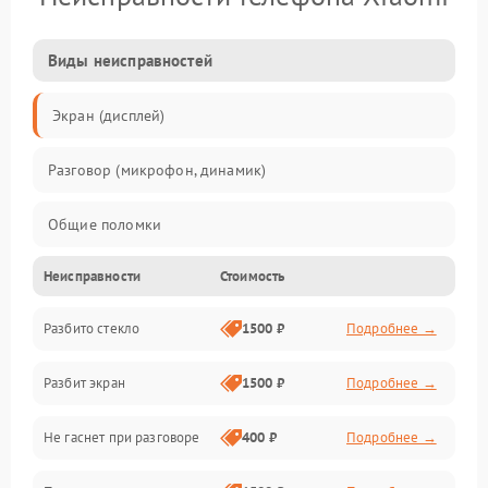
Виды неисправностей
Экран (дисплей)
Разговор (микрофон, динамик)
Общие поломки
Неисправности
Стоимость
Проблемы связи
Разбито стекло
1500 ₽
Подробнее →
Камеры
Разбит экран
1500 ₽
Подробнее →
Проблемы с дисплеем и сенсором
Не гаснет при разговоре
400 ₽
Подробнее →
Зарядка