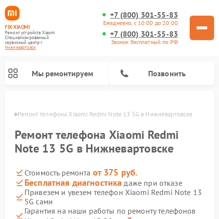
+7 (800) 301-55-83
Ежедневно, с 10:00 до 20:00
FIX-XIAOMI
+7 (800) 301-55-83
Ремонт устройств Xiaomi
Специализированный
Звонок бесплатный по РФ
cервисный центр г.
Нижневартовск
Мы ремонтируем
Позвонить
овске
Ремонт телефона Xiaomi Redmi Note 13 5G в Нижневартовске
Ремонт телефона Xiaomi Redmi
Note 13 5G в Нижневартовске
от 375 руб.
Стоимость ремонта
Бесплатная диагностика
даже при отказе
Привезем и увезем телефон Xiaomi Redmi Note 13
5G сами
Ремонт электросамокатов Xiaomi
Ремонт массажных кресел Xiaomi
Ремонт видеорегистраторов Xiaomi
Ремонт пароочистителей Xiaomi
Ремонт камер видеонаблюдения Xiaomi
Ремонт вертикальных пылесосов Xiaomi
Ремонт роботов-пылесосов Xiaomi
Ремонт электровелосипедов Xiaomi
Ремонт стиральных машин Xiaomi
Гарантия на наши работы по ремонту телефонов