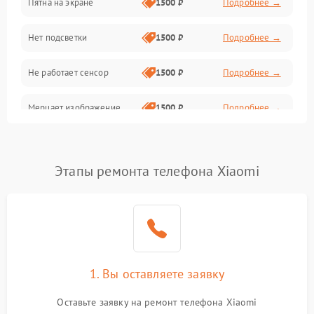
Пятна на экране
1500 ₽
Подробнее →
Проблемы с питанием, зарядкой и аккумулятором
Нет подсветки
1500 ₽
Подробнее →
Проблемы с работой системы, корпусом и другие
Не работает сенсор
1500 ₽
Подробнее →
Мерцает изображение
1500 ₽
Подробнее →
Не работает 3D Touch
2400 ₽
Подробнее →
Этапы ремонта телефона Xiaomi
Не работает Face ID
4000 ₽
Подробнее →
1. Вы оставляете заявку
Оставьте заявку на ремонт телефона Xiaomi