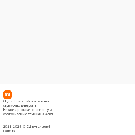
СЦ nvrt.xiaomi-fixim.ru - сеть
сервисных центров в
Нижневартовске по ремонту и
обслуживанию техники Xiaomi
2021-2026 © СЦ nvrt.xiaomi-
fixim.ru