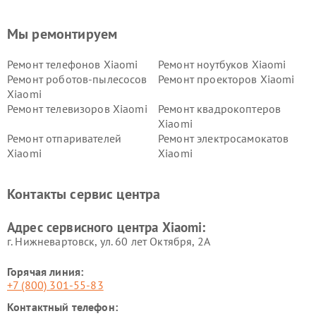
Мы ремонтируем
Ремонт телефонов Xiaomi
Ремонт ноутбуков Xiaomi
Ремонт роботов-пылесосов
Ремонт проекторов Xiaomi
Xiaomi
Ремонт телевизоров Xiaomi
Ремонт квадрокоптеров
Xiaomi
Ремонт отпаривателей
Ремонт электросамокатов
Xiaomi
Xiaomi
Ремонт электровелосипедов
Ремонт экшн-камер Xiaomi
Xiaomi
Контакты сервис центра
Ремонт стиральных машин
Ремонт смарт-часов Xiaomi
Xiaomi
Адрес сервисного центра Xiaomi:
г. Нижневартовск, ул. 60 лет Октября, 2А
Горячая линия:
+7 (800) 301-55-83
Контактный телефон: