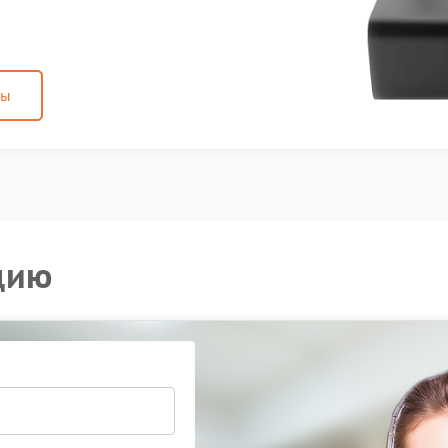
ны
цию