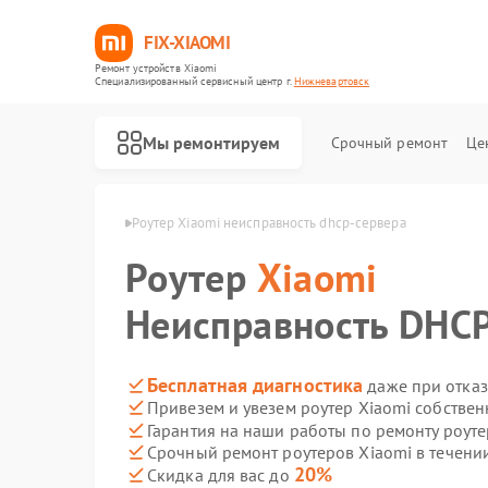
FIX-XIAOMI
Ремонт устройств Xiaomi
Специализированный cервисный центр г.
Нижневартовск
Мы ремонтируем
Срочный ремонт
Це
mi в Нижневартовске
Роутер Xiaomi неисправность dhcp-сервера
Роутер
Xiaomi
Неисправность DHCP
Бесплатная диагностика
даже при отказ
Привезем и увезем роутер Xiaomi собстве
Гарантия на наши работы по ремонту роут
Срочный ремонт роутеров Xiaomi в течени
20%
Скидка для вас до
Ремонт роботов-пылесосов Xiaomi
Ремонт квадрокоптеров Xiaomi
Ремонт электросамокатов Xiaomi
Ремонт электровелосипедов Xiaomi
Ремонт стиральных машин Xiaomi
Ремонт вертикальных пылесосов Xiaomi
Ремонт парогенераторов Xiaomi
Ремонт массажных кресел Xiaomi
Ремонт камер видеонаблюдения Xiaomi
Ремонт видеорегистраторов Xiaomi
Ремонт пароочистителей Xiaomi