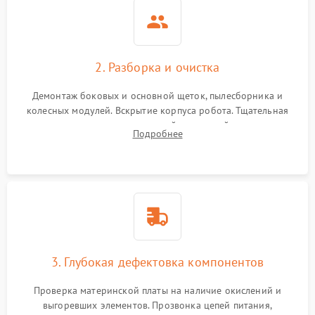
2. Разборка и очистка
Демонтаж боковых и основной щеток, пылесборника и
колесных модулей. Вскрытие корпуса робота. Тщательная
очистка внутренних полостей, шестерней и плат от
Подробнее
скопившейся пыли, волос и шерсти животных с
использованием сжатого воздуха и щеток.
3. Глубокая дефектовка компонентов
Проверка материнской платы на наличие окислений и
выгоревших элементов. Прозвонка цепей питания,