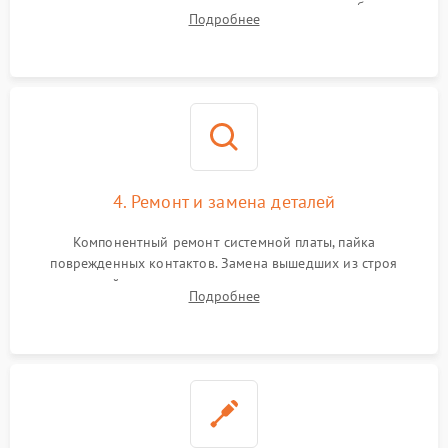
тестирование приводных моторов колес и турбины
Подробнее
всасывания. Оценка состояния оптических и инфракрасных
датчиков, а также механизма лазерного дальномера.
4. Ремонт и замена деталей
Компонентный ремонт системной платы, пайка
поврежденных контактов. Замена вышедших из строя
двигателей, изношенного аккумулятора, неисправного
Подробнее
лидара или помпы подачи воды. Восстановление шлейфов и
устранение последствий попадания влаги.