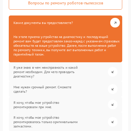
Вопросы по ремонту роботов-пылесосов
Какие документы вы предоставляете?
На этапе приема устройства на диагностику и последующий
ремонт вам будет предоставлен заказ-наряд с указанием страховых
обязательств на ваше устройство. Далее, после выполнения работ
по ремонту техники, вы получите акт выполненных работ и
гарантийный талон.
Я уже знаю в чем неисправность и какой
ремонт необходим. Для чего проводить
диагностику?
Мне нужен срочный ремонт. Сможете
сделать?
Я хочу, чтобы мое устройство
ремонтировали при мне.
Я хочу, чтобы мое устройство
ремонтировалось только оригинальными
запчастями.