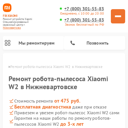
+7 (800) 301-55-83
Ежедневно, с 10:00 до 20:00
FIX-XIAOMI
+7 (800) 301-55-83
Ремонт устройств Xiaomi
Специализированный
Звонок бесплатный по РФ
cервисный центр г.
Нижневартовск
Мы ремонтируем
Позвонить
овске
Ремонт робота-пылесоса Xiaomi W2  в Нижневартовске
Ремонт робота-пылесоса Xiaomi
W2 в Нижневартовске
от 475 руб.
Стоимость ремонта
Бесплатная диагностика
даже при отказе
Привезем и увезем робот-пылесос Xiaomi W2 сами
Гарантия на наши работы по ремонту роботов-
Ремонт электросамокатов Xiaomi
Ремонт массажных кресел Xiaomi
Ремонт видеорегистраторов Xiaomi
Ремонт пароочистителей Xiaomi
Ремонт камер видеонаблюдения Xiaomi
Ремонт вертикальных пылесосов Xiaomi
Ремонт электровелосипедов Xiaomi
Ремонт стиральных машин Xiaomi
до 3-х лет
пылесосов Xiaomi W2