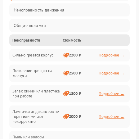
Неисправность движения
Общие поломки
Неисправности
Стоимость
Неисправность датчиков
Сильно греется корпус
2200 ₽
Подробнее →
Неисправность программного обеспечения
Появление трещин на
Проблемы с сигналом
2500 ₽
Подробнее →
корпуса
Неисправность резервуаров и систем подачи воды
Запах химии или пластика
1800 ₽
Подробнее →
при работе
Проблемы с механикой
Лампочки индикаторов не
горят или мигают
2000 ₽
Подробнее →
Батарея
некорректно
Режим работы
Пыль или волосы