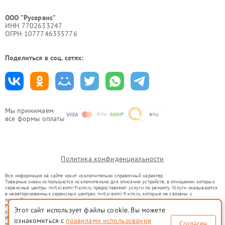
ООО "Русервис"
ИНН 7702633247
ОГРН 1077746335776
Поделиться в соц. сетях:
Мы принимаем
все формы оплаты
Политика конфиденциальности
Вся информация на сайте носит исключительно справочный характер.
Товарные знаки используются исключительно для описания устройств, в отношении которых
сервисные центры nvrt.xiaomi-fixim.ru предоставляют услуги по ремонту. Услуги оказываются
в неавторизованных сервисных центрах nvrt.xiaomi-fixim.ru, которые не связаны с
правообладателями товарных знаков или их официальными представителями.
Ремонт осуществляется для устройств, уже введенных в гражданский оборот в соответствии
Этот сайт использует файлы cookie. Вы можете
со статьей 1487 ГК РФ.
Использование товарных знаков не преследует цели индивидуализации услуг или введения
ознакомиться с
правилами использования
Согласен
потребителей в заблуждение, а служит для информирования о предоставляемых услугах по