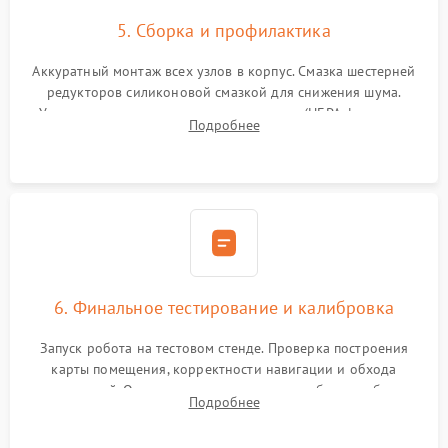
5. Сборка и профилактика
Аккуратный монтаж всех узлов в корпус. Смазка шестерней
редукторов силиконовой смазкой для снижения шума.
Установка новых расходных материалов (HEPA-фильтров,
Подробнее
микрофибры, щеток). Надежная фиксация разъемов и
проверка герметичности водяного контура.
6. Финальное тестирование и калибровка
Запуск робота на тестовом стенде. Проверка построения
карты помещения, корректности навигации и обхода
препятствий. Оценка силы всасывания и работы турбины.
Подробнее
Тестирование автоматического возврата на док-станцию и
процесса зарядки.