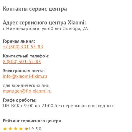
Xiaomi
Контакты сервис центра
Ремонт стиральных машин
Ремонт смарт-часов Xiaomi
Xiaomi
Адрес сервисного центра Xiaomi:
г. Нижневартовск, ул. 60 лет Октября, 2А
Горячая линия:
+7 (800) 301-55-83
Контактный телефон:
8 (800) 301-55-83
Электронная почта:
info@xiaomi-fixim.ru
для юридических лиц
manager@fix-xiaomi.ru
График работы:
ПН-ВСК с 9:00 до 21:00 без перерывов и выходных
Рейтинг сервисного центра
4.9-5.0