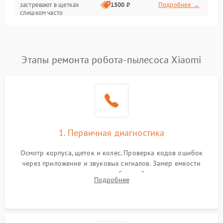
застревают в щетках
1500 ₽
Подробнее →
слишком часто
Программные сбои
Этапы ремонта робота-пылесоса Xiaomi
1. Первичная диагностика
Осмотр корпуса, щеток и колес. Проверка кодов ошибок
через приложение и звуковых сигналов. Замер емкости
аккумулятора и тестирование базовой станции зарядки.
Подробнее
Оценка работы лидара, бампера и датчиков падения для
локализации неисправности.