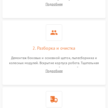
аккумулятора и тестирование базовой станции зарядки.
Подробнее
Оценка работы лидара, бампера и датчиков падения для
локализации неисправности.
2. Разборка и очистка
Демонтаж боковых и основной щеток, пылесборника и
колесных модулей. Вскрытие корпуса робота. Тщательная
очистка внутренних полостей, шестерней и плат от
Подробнее
скопившейся пыли, волос и шерсти животных с
использованием сжатого воздуха и щеток.