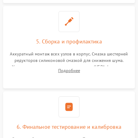
5. Сборка и профилактика
Аккуратный монтаж всех узлов в корпус. Смазка шестерней
редукторов силиконовой смазкой для снижения шума.
Установка новых расходных материалов (HEPA-фильтров,
Подробнее
микрофибры, щеток). Надежная фиксация разъемов и
проверка герметичности водяного контура.
6. Финальное тестирование и калибровка