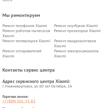
fixim.ru
Мы ремонтируем
Ремонт телефонов Xiaomi
Ремонт ноутбуков Xiaomi
Ремонт роботов-пылесосов
Ремонт проекторов Xiaomi
Xiaomi
Ремонт телевизоров Xiaomi
Ремонт квадрокоптеров
Xiaomi
Ремонт отпаривателей
Ремонт электросамокатов
Xiaomi
Xiaomi
Ремонт электровелосипедов
Ремонт экшн-камер Xiaomi
Xiaomi
Контакты сервис центра
Ремонт стиральных машин
Ремонт смарт-часов Xiaomi
Xiaomi
Адрес сервисного центра Xiaomi:
г. Нижневартовск, ул. 60 лет Октября, 2А
Горячая линия:
+7 (800) 301-55-83