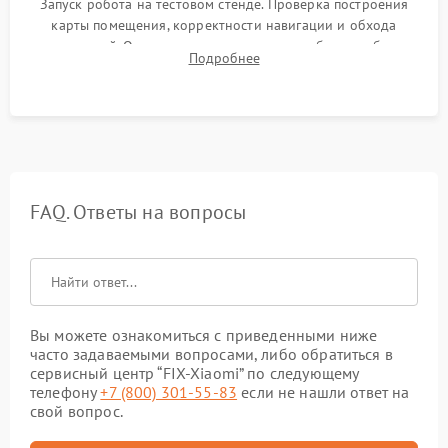
Запуск робота на тестовом стенде. Проверка построения
карты помещения, корректности навигации и обхода
препятствий. Оценка силы всасывания и работы турбины.
Подробнее
Тестирование автоматического возврата на док-станцию и
процесса зарядки.
FAQ. Ответы на вопросы
Вы можете ознакомиться с приведенными ниже
часто задаваемыми вопросами, либо обратиться в
сервисный центр “FIX-Xiaomi” по следующему
телефону
+7 (800) 301-55-83
если не нашли ответ на
свой вопрос.