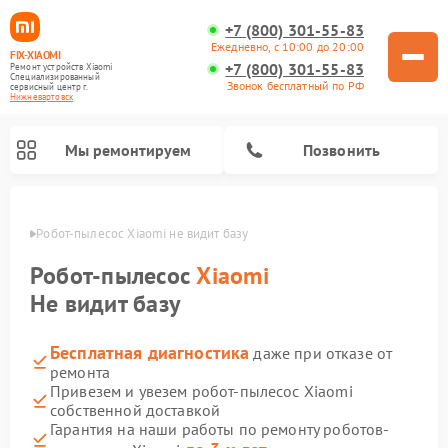
+7 (800) 301-55-83
Ежедневно, с 10:00 до 20:00
FIX-XIAOMI
+7 (800) 301-55-83
Ремонт устройств Xiaomi
Специализированный
Звонок бесплатный по РФ
cервисный центр г.
Нижневартовск
Мы ремонтируем
Позвонить
овске
Робот-пылесос Xiaomi не видит базу
Робот-пылесос
Xiaomi
Не видит базу
Бесплатная диагностика
даже при отказе от
ремонта
Привезем и увезем робот-пылесос Xiaomi
собственной доставкой
Ремонт электросамокатов Xiaomi
Ремонт массажных кресел Xiaomi
Ремонт видеорегистраторов Xiaomi
Ремонт пароочистителей Xiaomi
Ремонт камер видеонаблюдения Xiaomi
Ремонт вертикальных пылесосов Xiaomi
Ремонт электровелосипедов Xiaomi
Ремонт стиральных машин Xiaomi
Гарантия на наши работы по ремонту роботов-