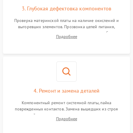
3. Глубокая дефектовка компонентов
Проверка материнской платы на наличие окислений и
выгоревших элементов. Прозвонка цепей питания,
тестирование приводных моторов колес и турбины
Подробнее
всасывания. Оценка состояния оптических и инфракрасных
датчиков, а также механизма лазерного дальномера.
4. Ремонт и замена деталей
Компонентный ремонт системной платы, пайка
поврежденных контактов. Замена вышедших из строя
двигателей, изношенного аккумулятора, неисправного
Подробнее
лидара или помпы подачи воды. Восстановление шлейфов и
устранение последствий попадания влаги.