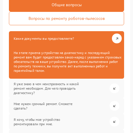
Общие вопросы
Вопросы по ремонту роботов-пылесосов
Какие документы вы предоставляете?
На этапе приема устройства на диагностику и последующий
ремонт вам будет предоставлен заказ-наряд с указанием страховых
обязательств на ваше устройство. Далее, после выполнения работ
по ремонту техники, вы получите акт выполненных работ и
гарантийный талон.
Я уже знаю в чем неисправность и какой
ремонт необходим. Для чего проводить
диагностику?
Мне нужен срочный ремонт. Сможете
сделать?
Я хочу, чтобы мое устройство
ремонтировали при мне.