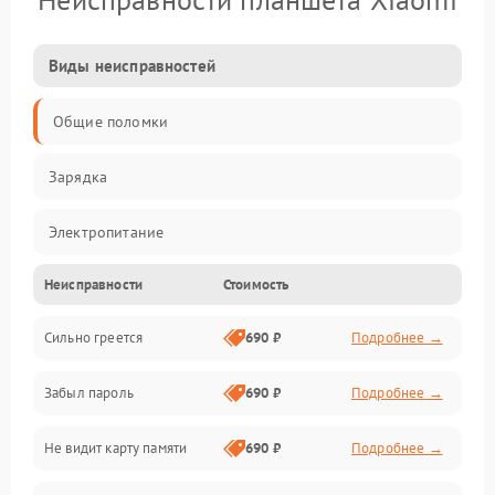
Виды неисправностей
Общие поломки
Зарядка
Электропитание
Неисправности
Стоимость
Экран и изображение
Сильно греется
690 ₽
Подробнее →
Дисплей
Забыл пароль
690 ₽
Подробнее →
Экран (дисплей)
Не видит карту памяти
690 ₽
Подробнее →
Связь