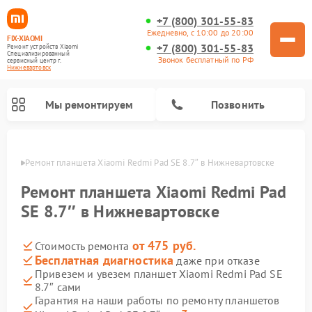
+7 (800) 301-55-83
Ежедневно, с 10:00 до 20:00
FIX-XIAOMI
+7 (800) 301-55-83
Ремонт устройств Xiaomi
Специализированный
Звонок бесплатный по РФ
cервисный центр г.
Нижневартовск
Мы ремонтируем
Позвонить
овске
Ремонт планшета Xiaomi Redmi Pad SE 8.7″ в Нижневартовске
Ремонт планшета Xiaomi Redmi Pad
SE 8.7″ в Нижневартовске
от 475 руб.
Стоимость ремонта
Бесплатная диагностика
даже при отказе
Привезем и увезем планшет Xiaomi Redmi Pad SE
8.7″ сами
Ремонт вертикальных пылесосов Xiaomi
Ремонт роботов-пылесосов Xiaomi
Ремонт электровелосипедов Xiaomi
Ремонт стиральных машин Xiaomi
Ремонт массажных кресел Xiaomi
Ремонт видеорегистраторов Xiaomi
Ремонт пароочистителей Xiaomi
Ремонт камер видеонаблюдения Xiaomi
Ремонт электросамокатов Xiaomi
Гарантия на наши работы по ремонту планшетов