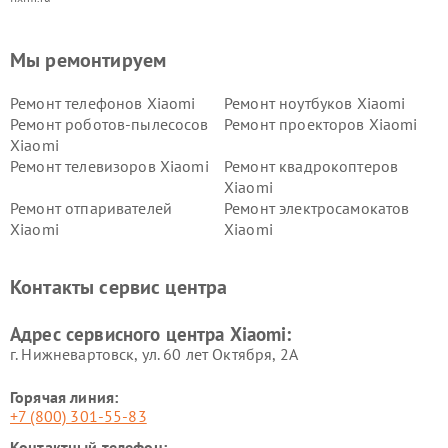
Мы ремонтируем
Ремонт телефонов Xiaomi
Ремонт ноутбуков Xiaomi
Ремонт роботов-пылесосов
Ремонт проекторов Xiaomi
Xiaomi
Ремонт телевизоров Xiaomi
Ремонт квадрокоптеров
Xiaomi
Ремонт отпаривателей
Ремонт электросамокатов
Xiaomi
Xiaomi
Ремонт электровелосипедов
Ремонт экшн-камер Xiaomi
Xiaomi
Контакты сервис центра
Ремонт стиральных машин
Ремонт смарт-часов Xiaomi
Xiaomi
Адрес сервисного центра Xiaomi:
г. Нижневартовск, ул. 60 лет Октября, 2А
Горячая линия:
+7 (800) 301-55-83
Контактный телефон: