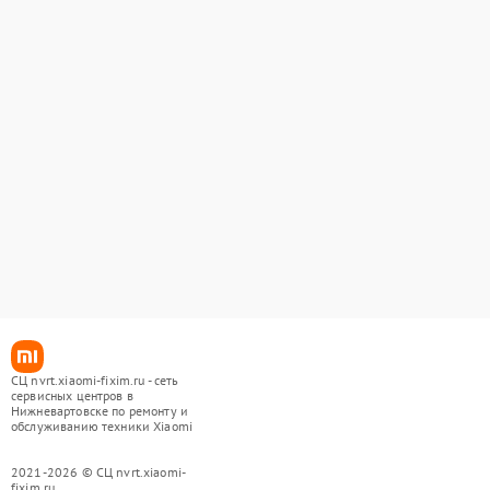
СЦ nvrt.xiaomi-fixim.ru - сеть
сервисных центров в
Нижневартовске по ремонту и
обслуживанию техники Xiaomi
2021-2026 © СЦ nvrt.xiaomi-
fixim.ru