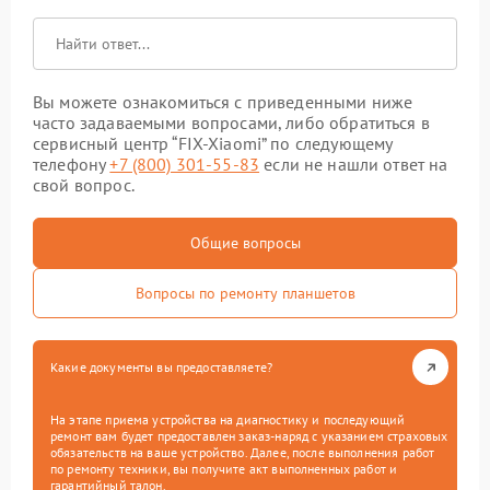
Вы можете ознакомиться с приведенными ниже
часто задаваемыми вопросами, либо обратиться в
сервисный центр “FIX-Xiaomi” по следующему
телефону
+7 (800) 301-55-83
если не нашли ответ на
свой вопрос.
Общие вопросы
Вопросы по ремонту планшетов
Какие документы вы предоставляете?
На этапе приема устройства на диагностику и последующий
ремонт вам будет предоставлен заказ-наряд с указанием страховых
обязательств на ваше устройство. Далее, после выполнения работ
по ремонту техники, вы получите акт выполненных работ и
гарантийный талон.