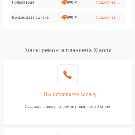
Попала вода
690 ₽
Подробнее →
Разговор (микрофон, динамик)
Выскакивает ошибка
690 ₽
Подробнее →
Перегрев и нестабильная работа
Влага и механические повреждения
Сеть и интернет
Этапы ремонта планшета Xiaomi
Зарядка и разъёмы
Программные сбои
1. Вы оставляете заявку
Память и данные
Оставьте заявку на ремонт планшета Xiaomi
Режим работы
Связь и беспроводные модули