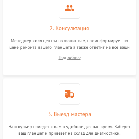
Камера
Сенсорное управление
2. Консультация
Проблемы с механикой
Менеджер колл центра позвонит вам, проинформирует по
цене ремонта вашего планшета а также ответит на все ваши
Питание и аккумулятор
вопросы.
Подробнее
Кнопки и органы управления
Звук и аудио
Камеры
ПО
3. Выезд мастера
Наш курьер приедет к вам в удобное для вас время. Заберет
ваш планшет и привезет на склад для диагностики.