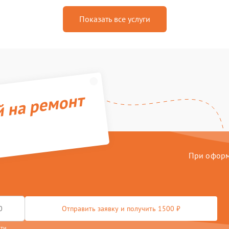
Показать все услуги
й на ремонт
При оформл
Отправить заявку и получить 1500 ₽
сти