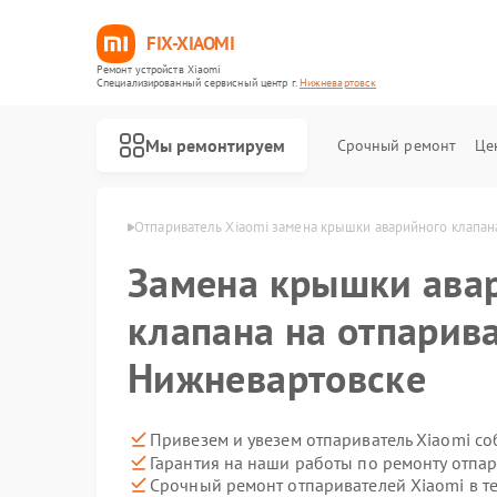
FIX-XIAOMI
Ремонт устройств Xiaomi
Специализированный cервисный центр г.
Нижневартовск
Мы ремонтируем
Срочный ремонт
Це
mi в Нижневартовске
Отпариватель Xiaomi замена крышки аварийного клапан
Замена крышки ава
клапана на отпарива
Нижневартовске
Привезем и увезем отпариватель Xiaomi с
Гарантия на наши работы по ремонту отпа
Срочный ремонт отпаривателей Xiaomi в т
Ремонт роботов-пылесосов Xiaomi
Ремонт квадрокоптеров Xiaomi
Ремонт электросамокатов Xiaomi
Ремонт электровелосипедов Xiaomi
Ремонт стиральных машин Xiaomi
Ремонт вертикальных пылесосов Xiaomi
Ремонт парогенераторов Xiaomi
Ремонт массажных кресел Xiaomi
Ремонт камер видеонаблюдения Xiaomi
Ремонт видеорегистраторов Xiaomi
Ремонт пароочистителей Xiaomi