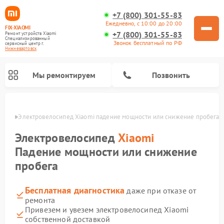
+7 (800) 301-55-83
Ежедневно, с 10:00 до 20:00
FIX-XIAOMI
+7 (800) 301-55-83
Ремонт устройств Xiaomi
Специализированный
Звонок бесплатный по РФ
cервисный центр г.
Нижневартовск
Мы ремонтируем
Позвонить
овске
Электровелосипед Xiaomi падение мощности или снижение пробега
Электровелосипед
Xiaomi
Падение мощности или снижение
пробега
Бесплатная диагностика
даже при отказе от
ремонта
Привезем и увезем электровелосипед Xiaomi
Ремонт роботов-пылесосов Xiaomi
Ремонт массажных кресел Xiaomi
Ремонт видеорегистраторов Xiaomi
Ремонт пароочистителей Xiaomi
Ремонт камер видеонаблюдения Xiaomi
Ремонт вертикальных пылесосов Xiaomi
Ремонт электросамокатов Xiaomi
Ремонт стиральных машин Xiaomi
собственной доставкой