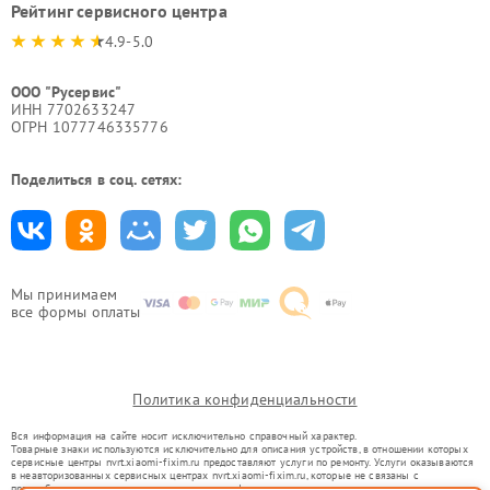
Рейтинг сервисного центра
4.9-5.0
ООО "Русервис"
ИНН 7702633247
ОГРН 1077746335776
Поделиться в соц. сетях:
Мы принимаем
все формы оплаты
Политика конфиденциальности
Вся информация на сайте носит исключительно справочный характер.
Товарные знаки используются исключительно для описания устройств, в отношении которых
сервисные центры nvrt.xiaomi-fixim.ru предоставляют услуги по ремонту. Услуги оказываются
в неавторизованных сервисных центрах nvrt.xiaomi-fixim.ru, которые не связаны с
правообладателями товарных знаков или их официальными представителями.