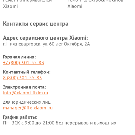
Xiaomi
Xiaomi
Ремонт электровелосипедов
Ремонт экшн-камер Xiaomi
Xiaomi
Контакты сервис центра
Ремонт стиральных машин
Ремонт смарт-часов Xiaomi
Xiaomi
Адрес сервисного центра Xiaomi:
г. Нижневартовск, ул. 60 лет Октября, 2А
Горячая линия:
+7 (800) 301-55-83
Контактный телефон:
8 (800) 301-55-83
Электронная почта:
info@xiaomi-fixim.ru
для юридических лиц
manager@fix-xiaomi.ru
График работы:
ПН-ВСК с 9:00 до 21:00 без перерывов и выходных