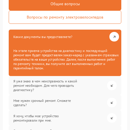
Общие вопросы
Вопросы по ремонту электровелосипедов
Какие документы вы предоставляете?
На этапе приема устройства на диагностику и последующий
ремонт вам будет предоставлен заказ-наряд с указанием страховых
обязательств на ваше устройство. Далее, после выполнения работ
по ремонту техники, вы получите акт выполненных работ и
гарантийный талон.
Я уже знаю в чем неисправность и какой
ремонт необходим. Для чего проводить
диагностику?
Мне нужен срочный ремонт. Сможете
сделать?
Я хочу, чтобы мое устройство
ремонтировали при мне.