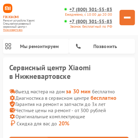
+7 (800) 301-55-83
Ежедневно, с 10:00 до 20:00
FIX-XIAOMI
+7 (800) 301-55-83
Ремонт устройств Xiaomi
Специализированный
Звонок бесплатный по РФ
cервисный центр г.
Нижневартовск
Мы ремонтируем
Позвонить
Сервисный центр Xiaomi
в Нижневартовске
за 30 мин
Выезд мастера на дом
бесплатно
бесплатно
Диагностика в сервисном центре
Гарантия на ремонт и запчасти до 3х лет
Честные цены на ремонт - от 300 рублей
Оригинальные комплектующие
20%
Скидка для вас до
Ремонт камер видеонаблюдения Xiaomi
Ремонт вертикальных пылесосов Xiaomi
Ремонт роботов-пылесосов Xiaomi
Ремонт электровелосипедов Xiaomi
Ремонт стиральных машин Xiaomi
Ремонт электросамокатов Xiaomi
Ремонт массажных кресел Xiaomi
Ремонт видеорегистраторов Xiaomi
Ремонт пароочистителей Xiaomi