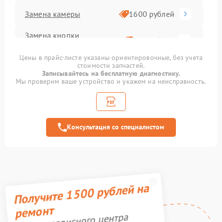
Замена камеры
1600 рублей
Замена кнопки
800 рублей
включения
Цены в прайс-листе указаны ориентировочные, без учета
стоимости запчастей.
Замена аккумулятора
500 рублей
Записывайтесь на бесплатную диагностику.
Мы проверим ваше устройство и укажем на неисправность.
Замена корпуса
1000 рублей
Замена задней крышки
700 рублей
Консультация со специалистом
Комплексная чистка
900 рублей
Ремонт GPS-модуля
500 рублей
Замена стекла
Получите 1500 рублей на
1100 рублей
ремонт
Ремонт камеры
600 рублей
Акция сервисного центра