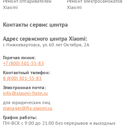
Ремонт отпаривателей
Ремонт электросамокатов
Xiaomi
Xiaomi
Ремонт электровелосипедов
Ремонт экшн-камер Xiaomi
Xiaomi
Контакты сервис центра
Ремонт стиральных машин
Ремонт смарт-часов Xiaomi
Xiaomi
Адрес сервисного центра Xiaomi:
г. Нижневартовск, ул. 60 лет Октября, 2А
Горячая линия:
+7 (800) 301-55-83
Контактный телефон:
8 (800) 301-55-83
Электронная почта:
info@xiaomi-fixim.ru
для юридических лиц
manager@fix-xiaomi.ru
График работы:
ПН-ВСК с 9:00 до 21:00 без перерывов и выходных