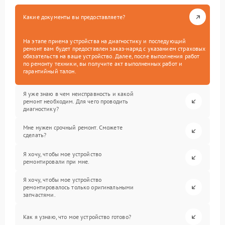
Какие документы вы предоставляете?
На этапе приема устройства на диагностику и последующий
ремонт вам будет предоставлен заказ-наряд с указанием страховых
обязательств на ваше устройство. Далее, после выполнения работ
по ремонту техники, вы получите акт выполненных работ и
гарантийный талон.
Я уже знаю в чем неисправность и какой
ремонт необходим. Для чего проводить
диагностику?
Мне нужен срочный ремонт. Сможете
сделать?
Я хочу, чтобы мое устройство
ремонтировали при мне.
Я хочу, чтобы мое устройство
ремонтировалось только оригинальными
запчастями.
Как я узнаю, что мое устройство готово?