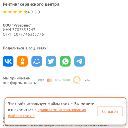
Рейтинг сервисного центра
4.9-5.0
ООО "Русервис"
ИНН 7702633247
ОГРН 1077746335776
Поделиться в соц. сетях:
Мы принимаем
все формы оплаты
Этот сайт использует файлы cookie. Вы можете
Политика конфиденциальности
ознакомиться с
правилами использования
Согласен
Вся информация на сайте носит исключительно справочный характер.
файлов cookie
Товарные знаки используются исключительно для описания устройств, в отношении которых
сервисные центры nvrt.xiaomi-fixim.ru предоставляют услуги по ремонту. Услуги оказываются
в неавторизованных сервисных центрах nvrt.xiaomi-fixim.ru, которые не связаны с